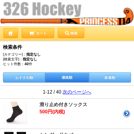
カート
検索
検索条件
[カテゴリー]：
指定なし
[検索文字]：
指定なし
ヒット件数：
40
件
おすすめ順
価格順
新着順
1-12 / 40
次のページへ
滑り止め付きソックス
500円(内税)