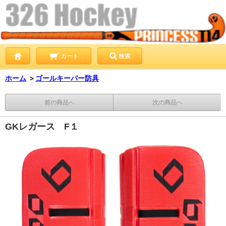
カート
検索
ホーム
＞
ゴールキーパー防具
前の商品へ
次の商品へ
GKレガース F１