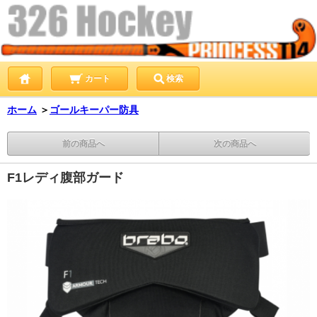
カート
検索
ホーム
＞
ゴールキーパー防具
前の商品へ
次の商品へ
F1レディ腹部ガード